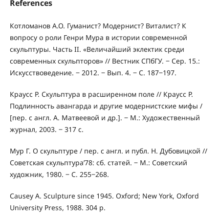
References
Котломанов А.О. Гуманист? Модернист? Виталист? К
вопросу о роли Генри Мура в истории современной
скульптуры. Часть II. «Величайший эклектик среди
современных скульпторов» // Вестник СПбГУ. ‒ Сер. 15.:
Искусствоведение. ‒ 2012. ‒ Вып. 4. ‒ C. 187‒197.
Краусс Р. Скульптура в расширенном поле // Краусс Р.
Подлинность авангарда и другие модернистские мифы /
[пер. с англ. А. Матвеевой и др.]. ‒ М.: Художественный
журнал, 2003. ‒ 317 с.
Мур Г. О скульптуре / пер. с англ. и публ. Н. Дубовицкой //
Советская скульптура’78: сб. статей. ‒ М.: Советский
художник, 1980. ‒ С. 255‒268.
Causey A. Sculpture since 1945. Oxford; New York, Oxford
University Press, 1988. 304 p.