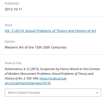
Published
2013-10-11
Issue
Vol. 3 (2013): Actual Problems of Theory and History of Art
Section
Western Art of the 15th-20th Centuries
How to Cite
Kotlomanov, A. O. (2013). Sculptures by Henry Moore in the Context
of Modern Monument Problems.
Actual Problems of Theory and
History of Art
,
3
, 505–509.
https://publ.actual-
art.org/aptha/article/view/10135
More Citation Formats